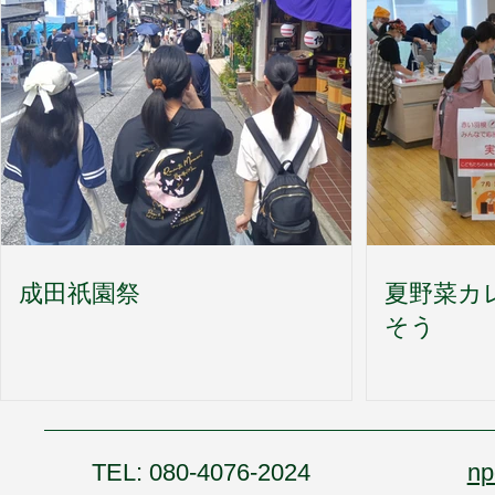
成田祇園祭
夏野菜カ
そう
TEL: 080-4076-2024
np