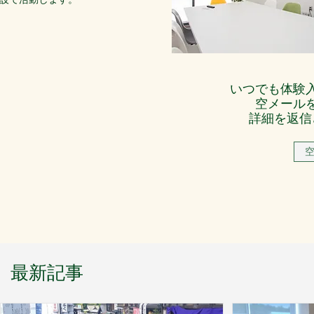
いつでも体験
​空メール
​詳細を返
最新記事